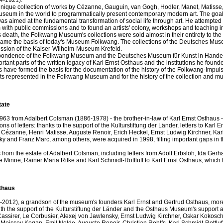
4-1921).
que collection of works by Cézanne, Gauguin, van Gogh, Hodler, Manet, Matisse,
t museum in the world to programmatically present contemporary modern art. The goa
as aimed at the fundamental transformation of social life through art. He attempted 
m with public commissions and to found an artists' colony, workshops and teaching in
s death, the Folkwang Museum's collections were sold almost in their entirety to the 
ecame the basis of today's Museum Folkwang. The collections of the Deutsches Mus
sion of the Kaiser-Wilhelm-Museum Krefeld.
respondence of the Folkwang Museum and the Deutsches Museum für Kunst in Hand
rtant parts of the written legacy of Karl Ernst Osthaus and the institutions he foun
have formed the basis for the documentation of the history of the Folkwang-Impuls
s represented in the Folkwang Museum and for the history of the collection and m
tate
 1963 from Adalbert Colsman (1886-1978) - the brother-in-law of Karl Ernst Osthaus
s of letters: thanks to the support of the Kulturstiftung der Länder, letters to Karl 
 Cézanne, Henri Matisse, Auguste Renoir, Erich Heckel, Ernst Ludwig Kirchner, Kar
ky and Franz Marc, among others, were acquired in 1998, filling important gaps in 
s from the estate of Adalbert Colsman, including letters from Adolf Erbslöh, Ida Gerha
e Minne, Rainer Maria Rilke and Karl Schmidt-Rottluff to Karl Ernst Osthaus, which
thaus
-2012), a grandson of the museum's founders Karl Ernst and Gertrud Osthaus, mor
ith the support of the Kulturstiftung der Länder and the Osthaus Museum's support 
assirer, Le Corbusier, Alexej von Jawlensky, Ernst Ludwig Kirchner, Oskar Kokosc