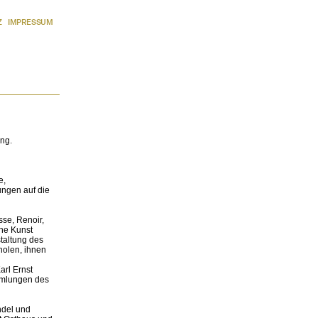
Z
IMPRESSUM
ng.
e,
ngen auf die
se, Renoir,
rne Kunst
staltung des
holen, ihnen
rl Ernst
mmlungen des
ndel und