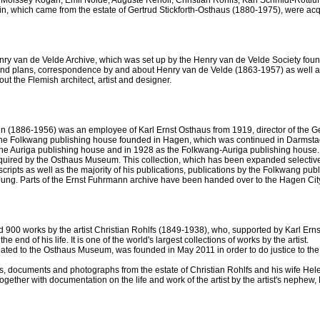
oissey Kogan, Emil Nolde, Auguste Renoir, Christian Rohlfs, Karl Schmidt-Rottluff
, which came from the estate of Gertrud Stickforth-Osthaus (1880-1975), were acqu
y van de Velde Archive, which was set up by the Henry van de Velde Society fou
ns and plans, correspondence by and about Henry van de Velde (1863-1957) as well 
out the Flemish architect, artist and designer.
nn (1886-1956) was an employee of Karl Ernst Osthaus from 1919, director of th
f the Folkwang publishing house founded in Hagen, which was continued in Darmst
the Auriga publishing house and in 1928 as the Folkwang-Auriga publishing house.
quired by the Osthaus Museum. This collection, which has been expanded selective
ipts as well as the majority of his publications, publications by the Folkwang pub
Jung. Parts of the Ernst Fuhrmann archive have been handed over to the Hagen City
 works by the artist Christian Rohlfs (1849-1938), who, supported by Karl Ernst
end of his life. It is one of the world's largest collections of works by the artist.
iliated to the Osthaus Museum, was founded in May 2011 in order to do justice to the 
rs, documents and photographs from the estate of Christian Rohlfs and his wife Hel
ther with documentation on the life and work of the artist by the artist's nephew,