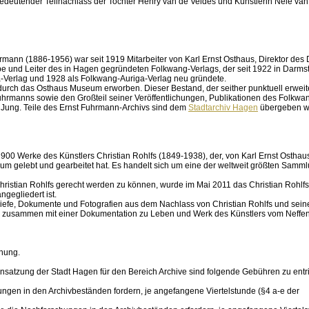
 bedeutender Teilnachlass der Tochter Henry van de Veldes und Künstlerin Nele van
hrmann (1886-1956) war seit 1919 Mitarbeiter von Karl Ernst Osthaus, Direktor des
 und Leiter des in Hagen gegründeten Folkwang-Verlags, der seit 1922 in Darms
ga-Verlag und 1928 als Folkwang-Auriga-Verlag neu gründete.
urch das Osthaus Museum erworben. Dieser Bestand, der seither punktuell erweit
 Fuhrmanns sowie den Großteil seiner Veröffentlichungen, Publikationen des Folkwa
 Jung. Teile des Ernst Fuhrmann-Archivs sind dem
Stadtarchiv Hagen
übergeben w
0 Werke des Künstlers Christian Rohlfs (1849-1938), der, von Karl Ernst Osthaus 
 gelebt und gearbeitet hat. Es handelt sich um eine der weltweit größten Samm
ristian Rohlfs gerecht werden zu können, wurde im Mai 2011 das Christian Rohlfs
gegliedert ist.
iefe, Dokumente und Fotografien aus dem Nachlass von Christian Rohlfs und sein
zusammen mit einer Dokumentation zu Leben und Werk des Künstlers vom Neffen 
nung.
nsatzung der Stadt Hagen für den Bereich Archive sind folgende Gebühren zu entr
hungen in den Archivbeständen fordern, je angefangene Viertelstunde (§4 a-e der