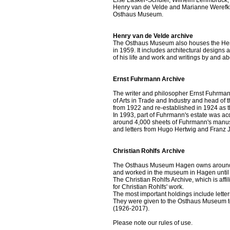
Else Lasker-Schüler, Wilhelm Lehmbruck, M
Henry van de Velde and Marianne Werefkin
Osthaus Museum.
Henry van de Velde archive
The Osthaus Museum also houses the Henr
in 1959. It includes architectural desig
of his life and work and writings by and ab
Ernst Fuhrmann Archive
The writer and philosopher Ernst Fuhrma
of Arts in Trade and Industry and head o
from 1922 and re-established in 1924 as 
In 1993, part of Fuhrmann's estate was ac
around 4,000 sheets of Fuhrmann's manuscr
and letters from Hugo Hertwig and Franz 
Christian Rohlfs Archive
The Osthaus Museum Hagen owns around 900
and worked in the museum in Hagen until the 
The Christian Rohlfs Archive, which is aff
for Christian Rohlfs' work.
The most important holdings include lette
They were given to the Osthaus Museum toge
(1926-2017).
Please note our rules of use.