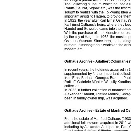
the Hagen patron Karl Ernst Osthaus (187
The Folkwang Museum, which housed a uni
Rohlfs, Seurat, Signac etc., was the firs
sought to realize with the Folkwang idea w
important artists to Hagen, to provide the
In 1922, the year after Karl Ernst Osthaus'
Karl Ernst Osthaus's heirs, where they b
Handel und Gewerbe came into the posses
With the purchase of the extensive cor
by the city of Hagen in 1963, the most impo
Osthaus Museum. Since then, the holdings 
numerous monographic works on the artist
modern art.
Osthaus Archive - Adalbert Colsman es
In recent years, the holdings acquired in
supplemented by further important collection
from Ernst Barlach, Georges Braque, Paul
Rottluff, Gabriele Münter, Wassily Kandins
collection.
In 2022, a further collection of manuscript
Alexander Kanoldt, Aristide Maillol, Georg
been in family ownership, was acquired.
Osthaus Archive - Estate of Manfred Os
From the estate of Manfred Osthaus (1933
additional letters were acquired in 2011 w
including by Alexander Archipenko, Paul C