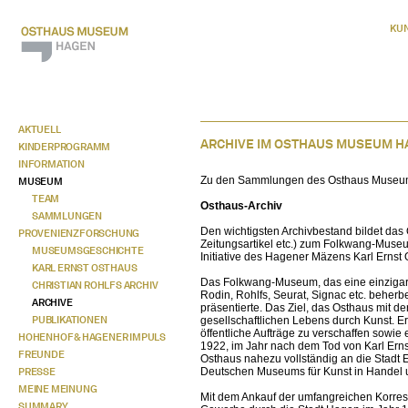
KU
AKTUELL
ARCHIVE IM OSTHAUS MUSEUM 
KINDERPROGRAMM
INFORMATION
Zu den Sammlungen des Osthaus Museums g
MUSEUM
TEAM
Osthaus-Archiv
SAMMLUNGEN
Den wichtigsten Archivbestand bildet das 
PROVENIENZFORSCHUNG
Zeitungsartikel etc.) zum Folkwang-Mus
MUSEUMSGESCHICHTE
Initiative des Hagener Mäzens Karl Erns
KARL ERNST OSTHAUS
Das Folkwang-Museum, das eine einzigar
CHRISTIAN ROHLFS ARCHIV
Rodin, Rohlfs, Seurat, Signac etc. beher
ARCHIVE
präsentierte. Das Ziel, das Osthaus mit d
PUBLIKATIONEN
gesellschaftlichen Lebens durch Kunst. 
öffentliche Aufträge zu verschaffen sowie 
HOHENHOF & HAGENER IMPULS
1922, im Jahr nach dem Tod von Karl Er
FREUNDE
Osthaus nahezu vollständig an die Stad
PRESSE
Deutschen Museums für Kunst in Handel 
MEINE MEINUNG
Mit dem Ankauf der umfangreichen Korr
SUMMARY