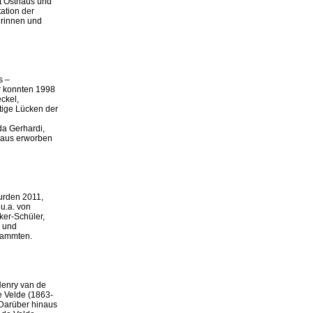
st Osthaus und
ation der
erinnen und
s –
r konnten 1998
ckel,
tige Lücken der
da Gerhardi,
thaus erworben
urden 2011,
u.a. von
ker-Schüler,
e und
tammten.
Henry van de
e Velde (1863-
 Darüber hinaus