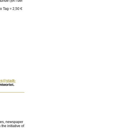
tunde (§4 f der
o Tag = 2,50 €
es@stadt-
ntwortet.
ures, newspaper
he initiative of