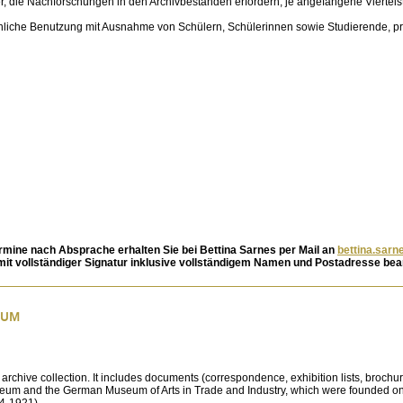
ler, die Nachforschungen in den Archivbeständen erfordern, je angefangene Viertels
sönliche Benutzung mit Ausnahme von Schülern, Schülerinnen sowie Studierende, pr
rmine nach Absprache erhalten Sie bei
Bettina Sarnes per Mail an
bettina.sarn
mit vollständiger Signatur inklusive vollständigem Namen und Postadresse bea
EUM
 archive collection. It includes documents (correspondence, exhibition lists, broch
useum and the German Museum of Arts in Trade and Industry, which were founded on t