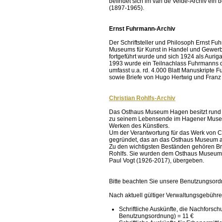
befindet sich im van de Velde-Archiv ein
(1897-1965).
Ernst Fuhrmann-Archiv
Der Schriftsteller und Philosoph Ernst Fu
Museums für Kunst in Handel und Gewerbe
fortgeführt wurde und sich 1924 als Auri
1993 wurde ein Teilnachlass Fuhrmanns d
umfasst u.a. rd. 4.000 Blatt Manuskripte
sowie Briefe von Hugo Hertwig und Franz
Christian Rohlfs-Archiv
Das Osthaus Museum Hagen besitzt rund 90
zu seinem Lebensende im Hagener Museum
Werken des Künstlers.
Um der Verantwortung für das Werk von Ch
gegründet, das an das Osthaus Museum an
Zu den wichtigsten Beständen gehören Br
Rohlfs. Sie wurden dem Osthaus Museum 
Paul Vogt (1926-2017), übergeben.
Bitte beachten Sie unsere Benutzungsord
Nach aktuell gültiger Verwaltungsgebühre
Schriftliche Auskünfte, die Nachforsc
Benutzungsordnung) = 11 €