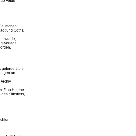
 de Velde
 Deutschen
tadt und Gotha
ert wurde,
ng-Verlags
orden.
gefördert, bis
lungen an
 Archiv
er Frau Helene
des Künstlers,
ichten: