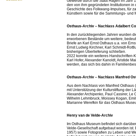
Gewerbe durch die Stadt Hagen im Jahr 19
den von ihm gegründeten Institutionen in
Geschichte des Folkwang-Impulses, für z
Künstlern sowie für die Sammlungs- und
Osthaus-Archiv – Nachlass Adalbert C
In den zurückliegenden Jahren wurden d
erworbenen Bestände um weitere, bedeuten
Briefe an Karl Ernst Osthaus u.a. von Ern
Ernst Ludwig Kirchner, Karl Schmidt-Rott
bisherigen Überlieferung schließen.
2022 konnte ein weiteres Handschriften-K
Karl Hofer, Alexander Kanoldt, Aristide M
werden, das sich bis dahin in Familienbes
Osthaus-Archiv – Nachlass Manfred Os
Aus dem Nachlass von Manfred Osthaus (
mit Unterstützung der Kulturstiftung der 
Alexander Archipenko, Paul Cassirer, Le 
Wilhelm Lehmbruck, Moissey Kogan, Emil N
Marianne Werefkin für das Osthaus Museu
Henry van de Velde-Archiv
Im Osthaus Museum befindet sich darüber
Velde-Gesellschaft aufgebaut worden ist.
1957) sowie Fotografien zu Leben und Wer