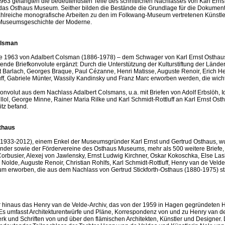
63 gelangten die bedeutendsten Teile des schriftlichen Nachlasses von Karl Ern
 das Osthaus Museum. Seither bilden die Bestände die Grundlage für die Dokument
ahlreiche monografische Arbeiten zu den im Folkwang-Museum vertretenen Künstl
 Museumsgeschichte der Moderne.
olsman
ie 1963 von Adalbert Colsman (1886-1978) – dem Schwager von Karl Ernst Osthau
de Briefkonvolute ergänzt: Durch die Unterstützung der Kulturstiftung der Lände
st Barlach, Georges Braque, Paul Cézanne, Henri Matisse, Auguste Renoir, Erich He
luff, Gabriele Münter, Wassily Kandinsky und Franz Marc erworben werden, die wich
onvolut aus dem Nachlass Adalbert Colsmans, u.a. mit Briefen von Adolf Erbslöh, I
aillol, George Minne, Rainer Maria Rilke und Karl Schmidt-Rottluff an Karl Ernst Os
itz befand.
thaus
1933-2012), einem Enkel der Museumsgründer Karl Ernst und Gertrud Osthaus, w
Länder sowie der Fördervereine des Osthaus Museums, mehr als 500 weitere Briefe, 
Corbusier, Alexej von Jawlensky, Ernst Ludwig Kirchner, Oskar Kokoschka, Else Las
olde, Auguste Renoir, Christian Rohlfs, Karl Schmidt-Rottluff, Henry van de Veld
m erworben, die aus dem Nachlass von Gertrud Stickforth-Osthaus (1880-1975) s
 hinaus das Henry van de Velde-Archiv, das von der 1959 in Hagen gegründeten 
 Es umfasst Architekturentwürfe und Pläne, Korrespondenz von und zu Henry van d
k und Schriften von und über den flämischen Architekten, Künstler und Designer.