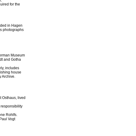
,
ired for the
nded in Hagen
as photographs
e German Museum
adt and Gotha
ly, includes
lishing house
 Archive.
 Osthaus, lived
responsibility
ene Rohlfs.
 Paul Vogt