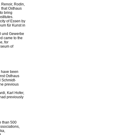
 Renoir, Rodin,
l that Osthaus
to bring
stitutes.
city of Essen by
eum für Kunst in
el und Gewerbe
ded came to the
e, for
useum of
 - have been
Ernst Osthaus
l Schmidt-
the previous
rdi, Karl Hofer,
 had previously
e than 500
associations,
hka,