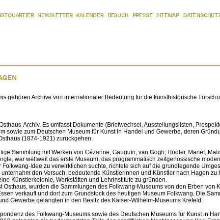
NSTQUARTIER
NEWSLETTER
KALENDER
BESUCH
PRESSE
SITEMAP
DATENSCHUT
HAGEN
ehören Archive von internationaler Bedeutung für die kunsthistorische Forschu
Osthaus-Archiv. Es umfasst Dokumente (Briefwechsel, Ausstellungslisten, Prospekt
eum sowie zum Deutschen Museum für Kunst in Handel und Gewerbe, deren Gründu
t Osthaus (1874-1921) zurückgehen.
tige Sammlung mit Werken von Cézanne, Gauguin, van Gogh, Hodler, Manet, Matis
bergte, war weltweit das erste Museum, das programmatisch zeitgenössische mode
er Folkwang-Idee zu verwirklichen suchte, richtete sich auf die grundlegende Umge
Er unternahm den Versuch, bedeutende Künstlerinnen und Künstler nach Hagen zu 
eine Künstlerkolonie, Werkstätten und Lehrinstitute zu gründen.
nst Osthaus, wurden die Sammlungen des Folkwang-Museums von den Erben von Ka
t Essen verkauft und dort zum Grundstock des heutigen Museum Folkwang. Die Sa
und Gewerbe gelangten in den Besitz des Kaiser-Wilhelm-Museums Krefeld.
espondenz des Folkwang-Museums sowie des Deutschen Museums für Kunst in Ha