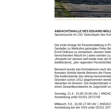
ANDACHTSHALLE DES EDUARD-MÜLL
Spurensuche im 150. Geburtsjahr des Kult
Die erste Anlage für Feuerbestattung in 
Gestalter zu Weltruhm gelangten Peter B
Ernst Osthaus zu verdanken, dessen Gebur
herrschenden Macht im Leben werden zu l
„Respekt vor diesem self-made-man der Ku
weitblickend, „den ragenden Persönlichke
Benannt wurde das Krematorium nach dem 
formales Vorbild diente Behrens die Flore
Die Außenwände des streng-monumentalen
Gründen schon 1912 abgenommen werden m
Varianten im Inneren. Die Andachtshalle 
eines Gesamtkunstwerks im Jugendstil vor
Sonntag, 21.4., 15.00-16.00 Uhr │ A
Anmeldung unter 02331-2072740
Mittwoch, 5.6., 16.00-17.00 Uhr │ AN
Anmeldung bei der VHS unter 02331-20