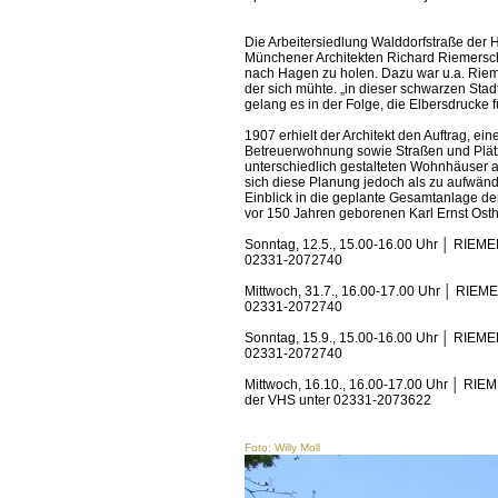
Die Arbeitersiedlung Walddorfstraße der 
Münchener Architekten Richard Riemerschm
nach Hagen zu holen. Dazu war u.a. Riem
der sich mühte. „in dieser schwarzen Stadt
gelang es in der Folge, die Elbersdrucke 
1907 erhielt der Architekt den Auftrag, 
Betreuerwohnung sowie Straßen und Plätze
unterschiedlich gestalteten Wohnhäuser 
sich diese Planung jedoch als zu aufwänd
Einblick in die geplante Gesamtanlage de
vor 150 Jahren geborenen Karl Ernst Ost
Sonntag, 12.5., 15.00-16.00 Uhr │ RIE
02331-2072740
Mittwoch, 31.7., 16.00-17.00 Uhr │ RI
02331-2072740
Sonntag, 15.9., 15.00-16.00 Uhr │ RIE
02331-2072740
Mittwoch, 16.10., 16.00-17.00 Uhr │ R
der VHS unter 02331-2073622
Foto: Willy Moll