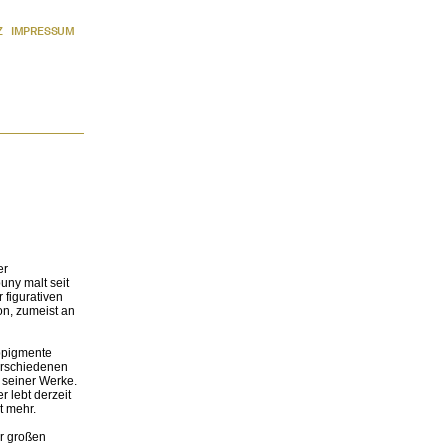
Z
IMPRESSUM
er
uny malt seit
 figurativen
on, zumeist an
rbpigmente
verschiedenen
 seiner Werke.
 lebt derzeit
t mehr.
er großen