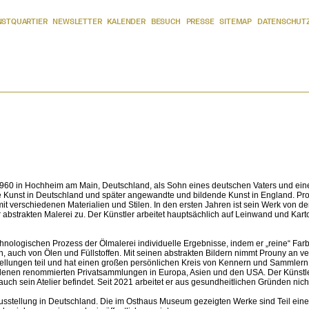
NSTQUARTIER
NEWSLETTER
KALENDER
BESUCH
PRESSE
SITEMAP
DATENSCHUT
60 in Hochheim am Main, Deutschland, als Sohn eines deutschen Vaters und ein
te Kunst in Deutschland und später angewandte und bildende Kunst in England. Pro
t verschiedenen Materialien und Stilen. In den ersten Jahren ist sein Werk von der
r abstrakten Malerei zu. Der Künstler arbeitet hauptsächlich auf Leinwand und Kart
chnologischen Prozess der Ölmalerei individuelle Ergebnisse, indem er „reine“ Fa
n, auch von Ölen und Füllstoffen. Mit seinen abstrakten Bildern nimmt Prouny an 
tellungen teil und hat einen großen persönlichen Kreis von Kennern und Sammlern
denen renommierten Privatsammlungen in Europa, Asien und den USA. Der Künstler
uch sein Atelier befindet. Seit 2021 arbeitet er aus gesundheitlichen Gründen nich
usstellung in Deutschland. Die im Osthaus Museum gezeigten Werke sind Teil ein