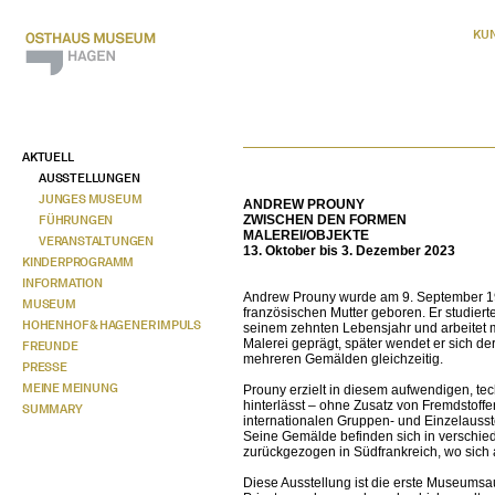
KU
AKTUELL
AUSSTELLUNGEN
JUNGES MUSEUM
ANDREW PROUNY
FÜHRUNGEN
ZWISCHEN DEN FORMEN
MALEREI/OBJEKTE
VERANSTALTUNGEN
13. Oktober bis 3. Dezember 2023
KINDERPROGRAMM
INFORMATION
Andrew Prouny wurde am 9. September 19
MUSEUM
französischen Mutter geboren. Er studier
HOHENHOF & HAGENER IMPULS
seinem zehnten Lebensjahr und arbeitet mi
Malerei geprägt, später wendet er sich de
FREUNDE
mehreren Gemälden gleichzeitig.
PRESSE
MEINE MEINUNG
Prouny erzielt in diesem aufwendigen, te
hinterlässt – ohne Zusatz von Fremdstoffe
SUMMARY
internationalen Gruppen- und Einzelauss
Seine Gemälde befinden sich in verschie
zurückgezogen in Südfrankreich, wo sich a
Diese Ausstellung ist die erste Museumsa