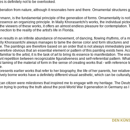
s is definitely not to be overlooked.
liberation from nature, although it resonates here and there. Ornamental structures 
mann, is the fundamental principle of the generation of forms. Ornamentality is not
 its essence an organizing principle. In Mally Khorasantchi's works, the individual pict
 the viewers of these works, it offers an almost endless pleasure for contemplation.
ction to the reality of the artist's life in Florida.
on results in an infinite abundance of movement, of dancing, flowing rhythms, of a m
 Mally Khorasantchi always manages to tame the dense color and form structures and
ngle. The paintings are therefore based on an order that is not always immediately pe
therefore obvious that an essential element or pattern of this painting exists here. Ac
miliar to the artist, it is the task of art to bring its essence to manifestation. The e
ant repetition between recognizable figurativeness and self-referential pattern. What 
l taming of the material of form in the sense of creating works that - with reference t
e.
resents earlier works that refer to her biography, the life of her parents, her relativ
ly borne works have a definitely different visual aesthetic, which can be culturally 
an citizen were milestones that inspired me to engage with my heritage. The Deut
on trying to portray the truth about the post-World War II generation in Germany as
DEN KÜNS