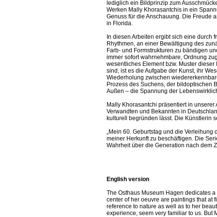
lediglich ein Bildprinzip zum Ausschmück
Werken Mally Khorasantchis in ein Spannu
Genuss für die Anschauung. Die Freude an
in Florida.
In diesen Arbeiten ergibt sich eine durch
Rhythmen, an einer Bewältigung des zunäc
Farb- und Formstrukturen zu bändigen und 
immer sofort wahrnehmbare, Ordnung zugrun
wesentliches Element bzw. Muster dieser M
sind, ist es die Aufgabe der Kunst, ihr W
Wiederholung zwischen wiedererkennbarer 
Prozess des Suchens, der bildoptischen B
Außen – die Spannung der Lebenswirklichke
Mally Khorasantchi präsentiert in unserer 
Verwandten und Bekannten in Deutschland 
kulturell begründen lässt. Die Künstlerin s
„Mein 60. Geburtstag und die Verleihung d
meiner Herkunft zu beschäftigen. Die Seri
Wahrheit über die Generation nach dem Zwe
English version
The Osthaus Museum Hagen dedicates a fir
center of her oeuvre are paintings that at 
reference to nature as well as to her bea
experience, seem very familiar to us. But M