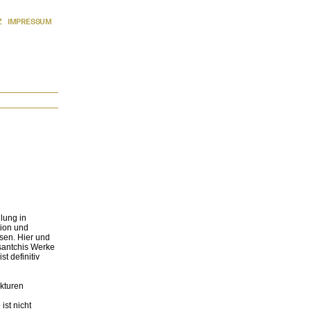
Z
IMPRESSUM
lung in
tion und
isen. Hier und
santchis Werke
t definitiv
ukturen
st nicht