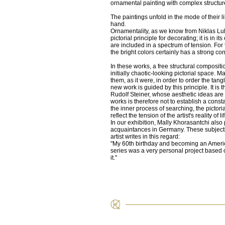
ornamental painting with complex structure
The paintings unfold in the mode of their 
hand.
Ornamentality, as we know from Niklas Luh
pictorial principle for decorating; it is in
are included in a spectrum of tension. For
the bright colors certainly has a strong conne
In these works, a free structural compositi
initially chaotic-looking pictorial space.
them, as it were, in order to order the ta
new work is guided by this principle. It is 
Rudolf Steiner, whose aesthetic ideas are fa
works is therefore not to establish a const
the inner process of searching, the pictoria
reflect the tension of the artist's reality of lif
In our exhibition, Mally Khorasantchi also p
acquaintances in Germany. These subjective
artist writes in this regard:
"My 60th birthday and becoming an Americ
series was a very personal project based 
it."