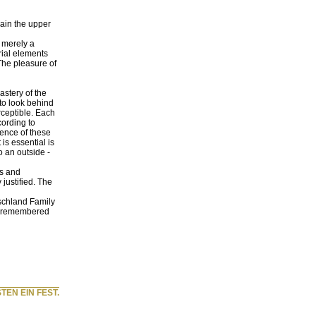
gain the upper
 merely a
orial elements
 The pleasure of
astery of the
 to look behind
rceptible. Each
cording to
ssence of these
is essential is
o an outside -
es and
justified. The
schland Family
 I remembered
TEN EIN FEST.