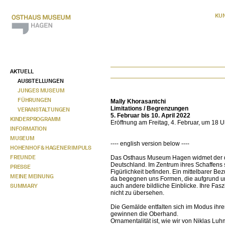
KU
AKTUELL
AUSSTELLUNGEN
JUNGES MUSEUM
FÜHRUNGEN
Mally Khorasantchi
Limitations / Begrenzungen
VERANSTALTUNGEN
5. Februar bis 10. April 2022
KINDERPROGRAMM
Eröffnung am Freitag, 4. Februar, um 18 U
INFORMATION
MUSEUM
---- english version below ----
HOHENHOF & HAGENER IMPULS
FREUNDE
Das Osthaus Museum Hagen widmet der de
Deutschland. Im Zentrum ihres Schaffens 
PRESSE
Figürlichkeit befinden. Ein mittelbarer B
MEINE MEINUNG
da begegnen uns Formen, die aufgrund u
SUMMARY
auch andere bildliche Einblicke. Ihre Fas
nicht zu übersehen.
Die Gemälde entfalten sich im Modus ihre
gewinnen die Oberhand.
Ornamentalität ist, wie wir von Niklas L