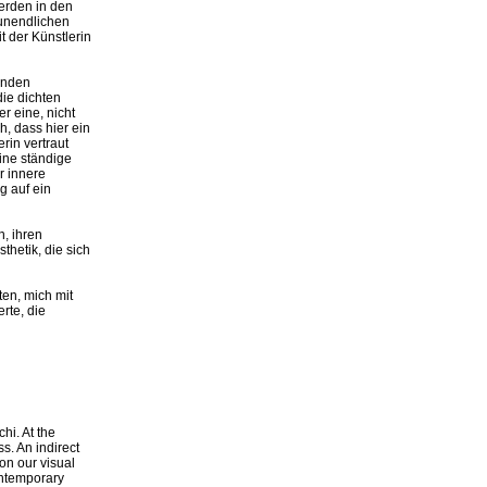
erden in den
 unendlichen
t der Künstlerin
ßenden
ie dichten
r eine, nicht
, dass hier ein
rin vertraut
eine ständige
r innere
g auf ein
n, ihren
hetik, die sich
ten, mich mit
rte, die
i. At the
s. An indirect
on our visual
contemporary