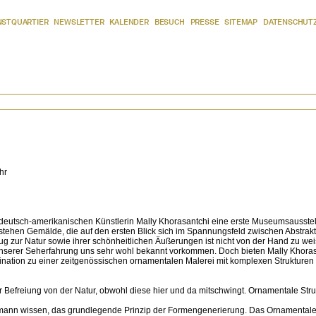
NSTQUARTIER
NEWSLETTER
KALENDER
BESUCH
PRESSE
SITEMAP
DATENSCHUT
hr
utsch-amerikanischen Künstlerin Mally Khorasantchi eine erste Museumsausstel
stehen Gemälde, die auf den ersten Blick sich im Spannungsfeld zwischen Abstrak
ezug zur Natur sowie ihrer schönheitlichen Äußerungen ist nicht von der Hand zu we
nserer Seherfahrung uns sehr wohl bekannt vorkommen. Doch bieten Mally Khora
zination zu einer zeitgenössischen ornamentalen Malerei mit komplexen Strukturen is
r Befreiung von der Natur, obwohl diese hier und da mitschwingt. Ornamentale Str
uhmann wissen, das grundlegende Prinzip der Formengenerierung. Das Ornamentale i