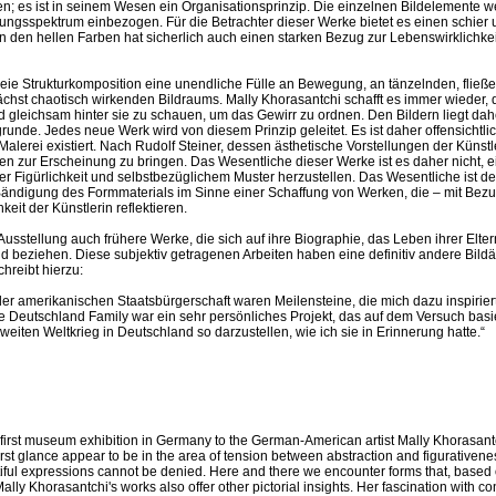
en; es ist in seinem Wesen ein Organisationsprinzip. Die einzelnen Bildelemente w
ngsspektrum einbezogen. Für die Betrachter dieser Werke bietet es einen schier
 den hellen Farben hat sicherlich auch einen starken Bezug zur Lebenswirklichkei
 freie Strukturkomposition eine unendliche Fülle an Bewegung, an tänzelnden, flie
hst chaotisch wirkenden Bildraums. Mally Khorasantchi schafft es immer wieder, d
gleichsam hinter sie zu schauen, um das Gewirr zu ordnen. Den Bildern liegt dahe
de. Jedes neue Werk wird von diesem Prinzip geleitet. Es ist daher offensichtlich
alerei existiert. Nach Rudolf Steiner, dessen ästhetische Vorstellungen der Künstle
esen zur Erscheinung zu bringen. Das Wesentliche dieser Werke ist es daher nicht, 
Figürlichkeit und selbstbezüglichem Muster herzustellen. Das Wesentliche ist de
ändigung des Formmaterials im Sinne einer Schaffung von Werken, die – mit Bezu
it der Künstlerin reflektieren.
Ausstellung auch frühere Werke, die sich auf ihre Biographie, das Leben ihrer Elter
beziehen. Diese subjektiv getragenen Arbeiten haben eine definitiv andere Bildäst
chreibt hierzu:
er amerikanischen Staatsbürgerschaft waren Meilensteine, die mich dazu inspirier
e Deutschland Family war ein sehr persönliches Projekt, das auf dem Versuch basie
iten Weltkrieg in Deutschland so darzustellen, wie ich sie in Erinnerung hatte.“
st museum exhibition in Germany to the German-American artist Mally Khorasantch
first glance appear to be in the area of tension between abstraction and figurativenes
utiful expressions cannot be denied. Here and there we encounter forms that, based 
ally Khorasantchi's works also offer other pictorial insights. Her fascination with 