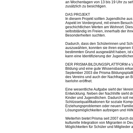
an Wochentagen von 13 bis 19 Uhr zu sehe
zusätzlich zu besichtigen.
DAS PROJEKT
In diesem Projekt sollten Jugendliche aus 
Aspekt im Vordergrund, mit einem Besuch
geschichtlichen Werten am Wohnort. Diese
selbstständig im Freien, innerhalb der ih
Besonderheiten suchten.
Dadurch, dass den Schülerinnen und Schü
auszuwählen, konnten sie ihren eigenen I
bestimmten Grund ausgewählt haben, ist es
kann eine Identifizierung der Jugendliche
DER PRISMA BILDUNGSPLATTFORM e.V
Bildung und eine gute Wissensbasis erka
September 2003 die Prisma Bildungsplattf
des Vereins und auch der Nachfrage an Bed
Iserlohn eröffnet.
Eine wesentliche Aufgabe sieht der Verei
Entwicklung. Neben der Nachhilfe sieht die
Kinder und Jugendlichen. Dadurch soll n
Schlüsselqualifikationen für soziale Kom
Erziehungsproblemen oder neuen Familie
Lösungsmöglichkeiten aufzeigen und Hilf
Weiterhin bietet Prisma seit 2007 durch d
kulturelle Integration von Migranten in De
Möglichkeiten für Schüler und Mitglieder 