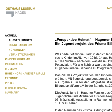
KU
AKTUELL
„Perspektive Heimat“ – Hagener S
AUSSTELLUNGEN
Ein Jugendprojekt des Prisma Bil
JUNGES MUSEUM
FÜHRUNGEN
Was bedeutet mir die Stadt, in der ich le
VERANSTALTUNGEN
sechs Kinder im Alter von 10 bis 14 aus 
KINDERPROGRAMM
auf die Suche – nach dem, was diese Ort
INFORMATION
Potenzialen. Für alle Schüler war das ein
zu gehen und die Gebäude zu fotografieren
MUSEUM
HOHENHOF & HAGENER IMPULS
Das Ziel des Projekts war es, den Kinder
FREUNDE
eröffnen. Mit Begeisterung begaben sie s
als Ergebnis. Ein Teil der Fotografien i
PRESSE
Bildungsplattform e.V. in der Bahnhofstr.
MEINE MEINUNG
SUMMARY
Die Ausstellung im Hagener Fenster des 
Jugendliche und Mitarbeiter aus dem Projek
06. März ist die Ausstellung im Rahmen 
18 Uhr zu sehen.
In den Räumen des Prisma Bildungsplattform