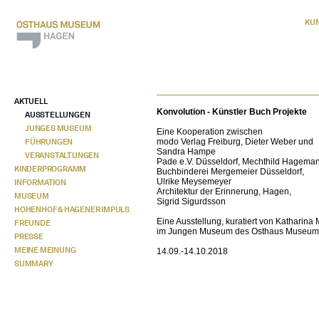
KU
AKTUELL
Konvolution - Künstler Buch Projekte
AUSSTELLUNGEN
JUNGES MUSEUM
Eine Kooperation zwischen
FÜHRUNGEN
modo Verlag Freiburg, Dieter Weber und
Sandra Hampe
VERANSTALTUNGEN
Pade e.V. Düsseldorf, Mechthild Hagema
KINDERPROGRAMM
Buchbinderei Mergemeier Düsseldorf,
Ulrike Meysemeyer
INFORMATION
Architektur der Erinnerung, Hagen,
MUSEUM
Sigrid Sigurdsson
HOHENHOF & HAGENER IMPULS
Eine Ausstellung, kuratiert von Kathari
FREUNDE
im Jungen Museum des Osthaus Museu
PRESSE
MEINE MEINUNG
14.09.-14.10.2018
SUMMARY