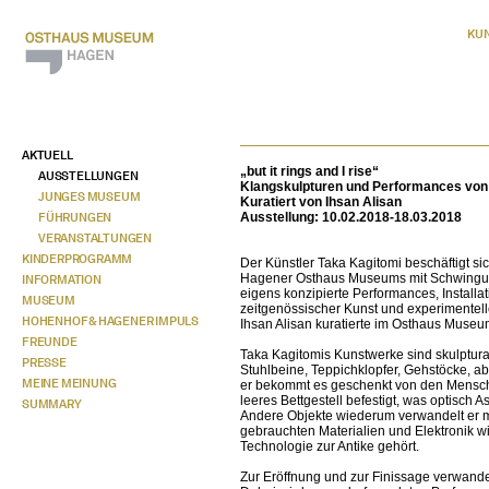
KU
AKTUELL
„but it rings and I rise“
AUSSTELLUNGEN
Klangskulpturen und Performances von
JUNGES MUSEUM
Kuratiert von Ihsan Alisan
FÜHRUNGEN
Ausstellung: 10.02.2018-18.03.2018
VERANSTALTUNGEN
KINDERPROGRAMM
Der Künstler Taka Kagitomi beschäftigt si
Hagener Osthaus Museums mit Schwingung
INFORMATION
eigens konzipierte Performances, Installa
MUSEUM
zeitgenössischer Kunst und experimenteller
HOHENHOF & HAGENER IMPULS
Ihsan Alisan kuratierte im Osthaus Muse
FREUNDE
Taka Kagitomis Kunstwerke sind skulptura
PRESSE
Stuhlbeine, Teppichklopfer, Gehstöcke, ab
MEINE MEINUNG
er bekommt es geschenkt von den Mensche
leeres Bettgestell befestigt, was optisch 
SUMMARY
Andere Objekte wiederum verwandelt er m
gebrauchten Materialien und Elektronik wi
Technologie zur Antike gehört.
Zur Eröffnung und zur Finissage verwande