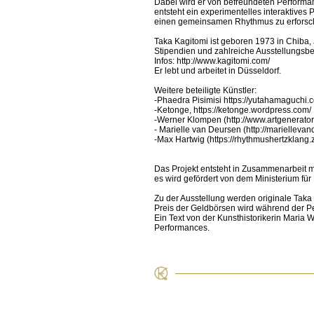
Dabei wird er von befreundeten Performa
entsteht ein experimentelles interaktives
einen gemeinsamen Rhythmus zu erforsche
Taka Kagitomi ist geboren 1973 in Chiba, 
Stipendien und zahlreiche Ausstellungsbe
Infos: http://www.kagitomi.com/
Er lebt und arbeitet in Düsseldorf.
Weitere beteiligte Künstler:
-Phaedra Pisimisi https://yutahamaguchi.
-Ketonge, https://ketonge.wordpress.com/
-Werner Klompen (http://www.artgenerator.
- Marielle van Deursen (http://marielleva
-Max Hartwig (https://rhythmushertzklang.
Das Projekt entsteht in Zusammenarbeit mi
es wird gefördert von dem Ministerium f
Zu der Ausstellung werden originale Taka 
Preis der Geldbörsen wird während der Pe
Ein Text von der Kunsthistorikerin Maria
Performances.