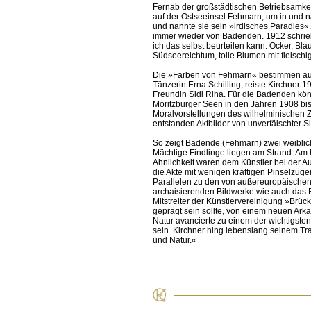
Fernab der großstädtischen Betriebsamke
auf der Ostseeinsel Fehmarn, um in und n
und nannte sie sein »irdisches Paradies«
immer wieder von Badenden. 1912 schrieb 
ich das selbst beurteilen kann. Ocker, B
Südseereichtum, tolle Blumen mit fleischi
Die »Farben von Fehmarn« bestimmen auch
Tänzerin Erna Schilling, reiste Kirchner 
Freundin Sidi Riha. Für die Badenden kö
Moritzburger Seen in den Jahren 1908 bi
Moralvorstellungen des wilhelminischen 
entstanden Aktbilder von unverfälschter Si
So zeigt Badende (Fehmarn) zwei weiblich
Mächtige Findlinge liegen am Strand. Am 
Ähnlichkeit waren dem Künstler bei der A
die Akte mit wenigen kräftigen Pinselzüge
Parallelen zu den von außereuropäischen K
archaisierenden Bildwerke wie auch das 
Mitstreiter der Künstlervereinigung »Brüc
geprägt sein sollte, von einem neuen Arka
Natur avancierte zu einem der wichtigste
sein. Kirchner hing lebenslang seinem Tr
und Natur.«