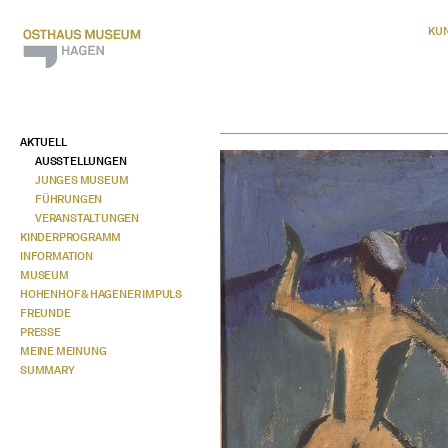
KU
AKTUELL
AUSSTELLUNGEN
JUNGES MUSEUM
FÜHRUNGEN
VERANSTALTUNGEN
KINDERPROGRAMM
INFORMATION
MUSEUM
HOHENHOF & HAGENER IMPULS
FREUNDE
PRESSE
MEINE MEINUNG
SUMMARY