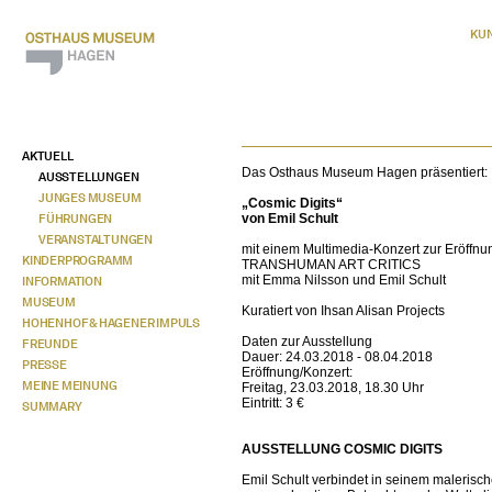
KU
AKTUELL
Das Osthaus Museum Hagen präsentiert:
AUSSTELLUNGEN
JUNGES MUSEUM
„Cosmic Digits“
FÜHRUNGEN
von Emil Schult
VERANSTALTUNGEN
mit einem Multimedia-Konzert zur Eröffnu
KINDERPROGRAMM
TRANSHUMAN ART CRITICS
mit Emma Nilsson und Emil Schult
INFORMATION
MUSEUM
Kuratiert von Ihsan Alisan Projects
HOHENHOF & HAGENER IMPULS
Daten zur Ausstellung
FREUNDE
Dauer: 24.03.2018 - 08.04.2018
PRESSE
Eröffnung/Konzert:
MEINE MEINUNG
Freitag, 23.03.2018, 18.30 Uhr
Eintritt: 3 €
SUMMARY
AUSSTELLUNG COSMIC DIGITS
Emil Schult verbindet in seinem malerisc