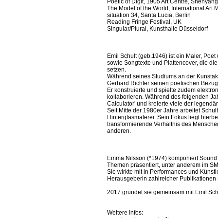
Poetic of Digit, 1905 Art Centre, Shenyan
The Model of the World, International Ar
situation 34, Santa Lucia, Berlin
Reading Fringe Festival, UK
Singular/Plural, Kunsthalle Düsseldorf
Emil Schult (geb.1946) ist ein Maler, Po
sowie Songtexte und Plattencover, die d
setzen.
Während seines Studiums an der Kunstaka
Gerhard Richter seinen poetischen Bezug 
Er konstruierte und spielte zudem elektr
kollaborieren. Während des folgenden Jah
Calculator' und kreierte viele der legendä
Seit Mitte der 1980er Jahre arbeitet Schu
Hinterglasmalerei. Sein Fokus liegt hierbe
transformierende Verhältnis des Mensch
anderen.
Emma Nilsson (*1974) komponiert Sound I
Themen präsentiert, unter anderem im SM
Sie wirkte mit in Performances und Künstl
Herausgeberin zahlreicher Publikationen (u
2017 gründet sie gemeinsam mit Emil 
Weitere Infos: