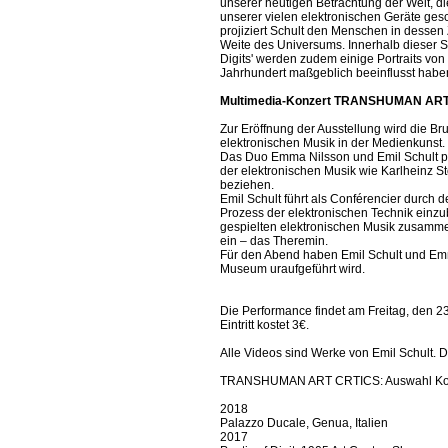
unserer heutigen Betrachtung der Welt, di
unserer vielen elektronischen Geräte ges
projiziert Schult den Menschen in desse
Weite des Universums. Innerhalb dieser S
Digits' werden zudem einige Portraits von
Jahrhundert maßgeblich beeinflusst habe
Multimedia-Konzert TRANSHUMAN ART
Zur Eröffnung der Ausstellung wird die B
elektronischen Musik in der Medienkunst.
Das Duo Emma Nilsson und Emil Schult prä
der elektronischen Musik wie Karlheinz St
beziehen.
Emil Schult führt als Conférencier durch
Prozess der elektronischen Technik einzub
gespielten elektronischen Musik zusammen.
ein – das Theremin.
Für den Abend haben Emil Schult und Emm
Museum uraufgeführt wird.
Die Performance findet am Freitag, den 23
Eintritt kostet 3€.
Alle Videos sind Werke von Emil Schult. D
TRANSHUMAN ART CRTICS: Auswahl Ko
2018
Palazzo Ducale, Genua, Italien
2017