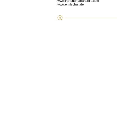
www.transhumanartcritis.com
www.emilschult.de