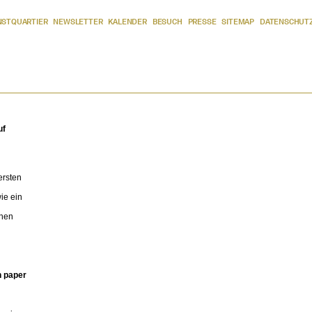
NSTQUARTIER
NEWSLETTER
KALENDER
BESUCH
PRESSE
SITEMAP
DATENSCHUT
uf
ersten
ie ein
ehen
n paper