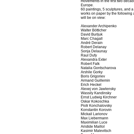
movements in the first two decad
Europe.
60 paintings, 5 sculptures, and a
works on paper by the following a
will be on view:
Alexander Archipenko
Walter Bötticher
David Burljuk
Marc Chagall
André Derain
Robert Delanay
Sonja Delaunay
Raul Dufy
Alexandra Exter
Robert Falk
Natalia Gontscharova
Arshile Gorky
Boris Grigoriev
Armand Guillemin
Erich Heckel
Alexej von Jawlensky
Wassily Kandinsky
Ernst Ludwig Kirchner
Oskar Kokoschka
Piotr Konchalovsky
Konstantin Korovin
Mickail Larionov
Max Liebermann
Maximilian Luce
Aristide Maillol
Kasimir Malevitsch