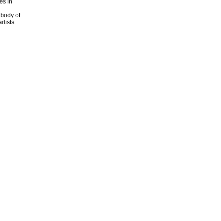
es in
 body of
rtists