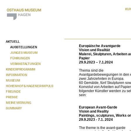
KU
AKTUELL
Europäische Avantgarde
AUSSTELLUNGEN
Vision und Realität
JUNGES MUSEUM
Malerei, Skulpturen, Arbeiten a
FÜHRUNGEN
Papier
29.9.2023 – 7.1.2024
VERANSTALTUNGEN
KINDERPROGRAMM
Thema sind die
Avantgardebewegungen in den 
INFORMATION
zwei Jahrzehnten in Europa.
MUSEUM
60 Gemälde, fünf Skulpturen sow
HOHENHOF & HAGENER IMPULS
Konvolut von Arbeiten auf Papier
folgender Künstler werden zu s
FREUNDE
sein:
PRESSE
MEINE MEINUNG
European Avant-Garde
SUMMARY
Vision and Reality
Paintings, sculptures, Works o
29.9.2023 - 7.1. 2024
The theme is the avant-garde