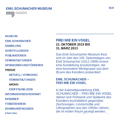
KU
MUSEUM
FREI WIE EIN VOGEL
EMIL SCHUMACHER
21. OKTOBER 2015 BIS
SAMMLUNG
31. MÄRZ 2013
AUSSTELLUNGEN
Das Emil-Schumacher-Museum freut
PUBLIKATIONEN
sich im Jahr des 100. Geburtstages von
VERANSTALTUNGEN
Emil Schumacher (1912-1999) erneut
SPONSOREN UND FÖRDERER
eine Ausstellung anzukündigen, die
eine besondere Werkgruppe aus dem
PRESSE
Œuvre des Künstlers präsentiert:
AKTUELL / VORSCHAU
EMIL SCHUMACHER –
VERANSTALTUNGEN
FREI WIE EIN VOGEL
ARCHIV
ERÖFFNUNG 2009
In der Kabinettausstellung EMIL
SCHUMACHER – FREI WIE EIN VOGEL
INFORMATIONEN/KONTAKT
stehen sich Frühwerk und Spätwerk des
MITARBEIT
Künstlers buchstäblich gegenüber.
FÖRDERVEREIN
Zeichnungen, Linolschnitte und
Lithographien aus den 1940er-Jahren,
RUHRKUNSTMUSEEN
die im ersten Raum gezeigt werden,
ENGLISH