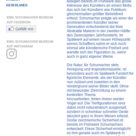
belegen bereits im Frühwerk das große
NEDERLANDS
Interesse des Künstlers an einem Motiv,
das sich bei Künstlern wie Publikum
gleichermaßen größter Beliebtheit
erfreut. Schumacher prägte als einer der
prominentesten Künstler seiner
Generation entscheidend die freie
Abstrakte Malerei in der zweiten Hälfte
des Zwanzigsten Jahrhunderts. Im
Spätwerk auf einem neuen Höhepunkt
seines Schaffens nahm er sich noch
einmal alle künstlerische Freiheit und
wandte sich der Figuration zu, wenn
auch in ganz eigener Weise.
Die Natur, für Schumacher stets
Anregung und Inspirationsquelle, ist
besonders auch im Spätwerk Fundort für
figürliche Elemente, die der Künstler
nun zulässt und zuweilen in den
Vordergrund seiner Bilder stellt. Ohne
mit bewusster Zielrichtung zu einem
konkreten Thema
hinzuarbeiten, treten immer wieder
Vögel auf. Die Tierfigurationen sind
dabei nicht naturalistisch ausgemalt,
sondern in scheinbar schneller Geste
skizziert ganz in ihrem Wesen erfasst.
Große zeichnerische Sicherheit ist
bereits im Frühwerk Schumachers
entwickelt. Diese Sicherheit ermöglicht
es ihm gerade auch im Spätwerk in