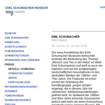
KU
MUSEUM
EMIL SCHUMACHER
EMIL SCHUMACHER
PASTORALE
SAMMLUNG
09. Juli bis 14. Januar 2018
AUSSTELLUNGEN
PUBLIKATIONEN
Die neue Ausstellung des Emil
VERANSTALTUNGEN
Schumacher Museums beleuchtet
erstmals die Bedeutung des Themas
SPONSOREN UND FÖRDERER
„Mensch und Tier in der Natur“ im Werk
PRESSE
Emil Schumachers und wirft so auch ein
AKTUELL / VORSCHAU
eigenes Licht auf die ausgeprägten
landschaftlichen Assoziationen in den
VERANSTALTUNGEN
abstrakten Werken der 1960er- und
ARCHIV
70er-Jahre. Die Pastorale ist schon
zurzeit der Gründung der
ERÖFFNUNG 2009
Künstlergruppe „junger westen“
INFORMATIONEN/KONTAKT
angelegt, die in diesem Jahr mit
MITARBEIT
zahlreichen Jubiläumsausstellungen
gefeiert wird. Im Spätwerk der 1980er-
FÖRDERVEREIN
und 90er-Jahre erreichte Schumacher
RUHRKUNSTMUSEEN
jedoch weit mehr als einen Kreisschluss
ENGLISH