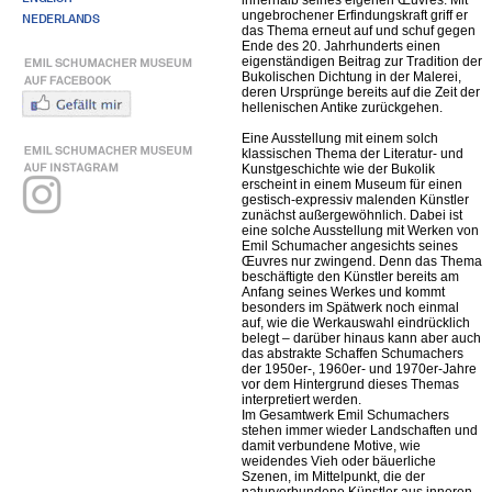
innerhalb seines eigenen Œuvres. Mit
ungebrochener Erfindungskraft griff er
NEDERLANDS
das Thema erneut auf und schuf gegen
Ende des 20. Jahrhunderts einen
eigenständigen Beitrag zur Tradition der
Bukolischen Dichtung in der Malerei,
deren Ursprünge bereits auf die Zeit der
hellenischen Antike zurückgehen.
Eine Ausstellung mit einem solch
klassischen Thema der Literatur- und
Kunstgeschichte wie der Bukolik
erscheint in einem Museum für einen
gestisch-expressiv malenden Künstler
zunächst außergewöhnlich. Dabei ist
eine solche Ausstellung mit Werken von
Emil Schumacher angesichts seines
Œuvres nur zwingend. Denn das Thema
beschäftigte den Künstler bereits am
Anfang seines Werkes und kommt
besonders im Spätwerk noch einmal
auf, wie die Werkauswahl eindrücklich
belegt – darüber hinaus kann aber auch
das abstrakte Schaffen Schumachers
der 1950er-, 1960er- und 1970er-Jahre
vor dem Hintergrund dieses Themas
interpretiert werden.
Im Gesamtwerk Emil Schumachers
stehen immer wieder Landschaften und
damit verbundene Motive, wie
weidendes Vieh oder bäuerliche
Szenen, im Mittelpunkt, die der