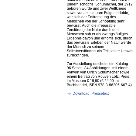
naturverbundene Künstler aus inneren
Bildern schöpfte. Schumacher, der 1912
geboren wurde und zwei Weltkriege
sowie vor allem deren Folgen erlebte,
war sich der Entfremdung des
Menschen von der Schöpfung sehr
bewusst. Auch die irreparable
Zerstörung der Natur durch den
Menschen sah er als zwangsläufiges
Ergebnis davon und erhoffte sich, durch
das bewusste Erleben der Natur werde
der Mensch zu seinem
Selbstverständnis als Teil seiner Umwelt
zurückfinden.
Zur Ausstellung erscheint ein Katalog –
96 Seiten, 84 Abbildungen, mit einem
Vorwort von Ulrich Schumacher sowie
einem Beitrag von Rouven Lotz. Preis
im Museum € 19,90 (€ 24,90 im
Buchhandel, ISBN 978-3-86206-667-4).
Download: Pressetext