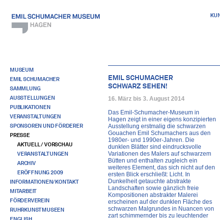
KU
MUSEUM
EMIL SCHUMACHER
EMIL SCHUMACHER
SCHWARZ SEHEN!
SAMMLUNG
AUSSTELLUNGEN
16. März bis 3. August 2014
PUBLIKATIONEN
Das Emil-Schumacher-Museum in
VERANSTALTUNGEN
Hagen zeigt in einer eigens konzipierten
SPONSOREN UND FÖRDERER
Ausstellung erstmalig die schwarzen
Gouachen Emil Schumachers aus den
PRESSE
1980er- und 1990er-Jahren. Die
AKTUELL / VORSCHAU
dunklen Blätter sind eindrucksvolle
VERANSTALTUNGEN
Variationen des Malers auf schwarzem
Bütten und enthalten zugleich ein
ARCHIV
weiteres Element, das sich nicht auf den
ERÖFFNUNG 2009
ersten Blick erschließt: Licht. In
Dunkelheit getauchte abstrakte
INFORMATIONEN/KONTAKT
Landschaften sowie gänzlich freie
MITARBEIT
Kompositionen abstrakter Malerei
FÖRDERVEREIN
erscheinen auf der dunklen Fläche des
schwarzen Malgrundes in Nuancen von
RUHRKUNSTMUSEEN
zart schimmernder bis zu leuchtender
ENGLISH