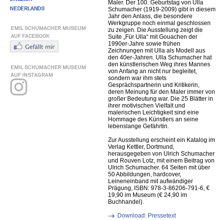
Maler. Der 100. Geburtstag von Ulla
NEDERLANDS
Schumacher (1919-2009) gibt in diesem
Jahr den Anlass, die besondere
Werkgruppe noch einmal geschlossen
zu zeigen. Die Ausstellung zeigt die
Suite „Für Ulla“ mit Gouachen der
1990er-Jahre sowie frühen
Zeichnungen mit Ulla als Modell aus
den 40er-Jahren. Ulla Schumacher hat
den künstlerischen Weg ihres Mannes
von Anfang an nicht nur begleitet,
sondern war ihm stets
Gesprächspartnerin und Kritikerin,
deren Meinung für den Maler immer von
großer Bedeutung war. Die 25 Blätter in
ihrer motivischen Vielfalt und
malerischen Leichtigkeit sind eine
Hommage des Künstlers an seine
lebenslange Gefährtin.
Zur Ausstellung erscheint ein Katalog im
Verlag Kettler, Dortmund,
herausgegeben von Ulrich Schumacher
und Rouven Lotz, mit einem Beitrag von
Ulrich Schumacher. 64 Seiten mit über
50 Abbildungen, hardcover,
Leineneinband mit aufwändiger
Prägung, ISBN: 978-3-86206-791-6, €
19,90 im Museum (€ 24,90 im
Buchhandel).
Download: Pressetext