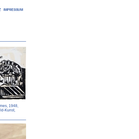
Z
IMPRESSUM
rmes, 1948,
ld-Kunst,