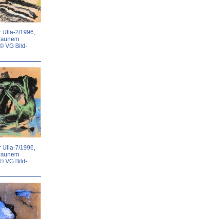
 Ulla-2/1996,
braunem
 © VG Bild-
 Ulla-7/1996,
braunem
 © VG Bild-