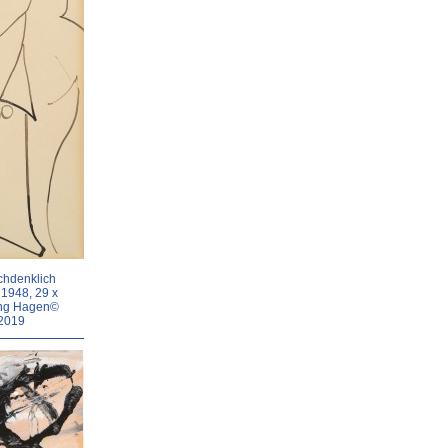
chdenklich
 1948, 29 x
ung Hagen©
 2019