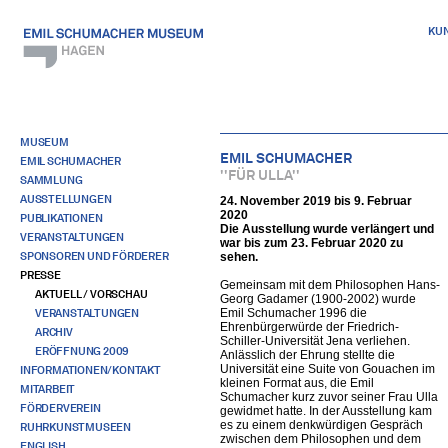
KU
MUSEUM
EMIL SCHUMACHER
EMIL SCHUMACHER
''FÜR ULLA''
SAMMLUNG
AUSSTELLUNGEN
24. November 2019 bis 9. Februar
2020
PUBLIKATIONEN
Die Ausstellung wurde verlängert und
VERANSTALTUNGEN
war bis zum 23. Februar 2020 zu
SPONSOREN UND FÖRDERER
sehen.
PRESSE
Gemeinsam mit dem Philosophen Hans-
AKTUELL / VORSCHAU
Georg Gadamer (1900-2002) wurde
VERANSTALTUNGEN
Emil Schumacher 1996 die
Ehrenbürgerwürde der Friedrich-
ARCHIV
Schiller-Universität Jena verliehen.
ERÖFFNUNG 2009
Anlässlich der Ehrung stellte die
Universität eine Suite von Gouachen im
INFORMATIONEN/KONTAKT
kleinen Format aus, die Emil
MITARBEIT
Schumacher kurz zuvor seiner Frau Ulla
FÖRDERVEREIN
gewidmet hatte. In der Ausstellung kam
es zu einem denkwürdigen Gespräch
RUHRKUNSTMUSEEN
zwischen dem Philosophen und dem
ENGLISH