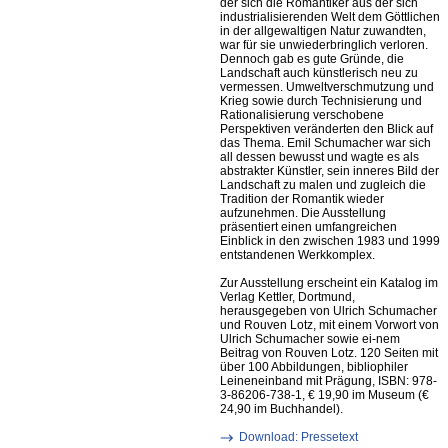
der sich die Romantiker aus der sich
industrialisierenden Welt dem Göttlichen
in der allgewaltigen Natur zuwandten,
war für sie unwiederbringlich verloren.
Dennoch gab es gute Gründe, die
Landschaft auch künstlerisch neu zu
vermessen. Umweltverschmutzung und
Krieg sowie durch Technisierung und
Rationalisierung verschobene
Perspektiven veränderten den Blick auf
das Thema. Emil Schumacher war sich
all dessen bewusst und wagte es als
abstrakter Künstler, sein inneres Bild der
Landschaft zu malen und zugleich die
Tradition der Romantik wieder
aufzunehmen. Die Ausstellung
präsentiert einen umfangreichen
Einblick in den zwischen 1983 und 1999
entstandenen Werkkomplex.
Zur Ausstellung erscheint ein Katalog im
Verlag Kettler, Dortmund,
herausgegeben von Ulrich Schumacher
und Rouven Lotz, mit einem Vorwort von
Ulrich Schumacher sowie ei-nem
Beitrag von Rouven Lotz. 120 Seiten mit
über 100 Abbildungen, bibliophiler
Leineneinband mit Prägung, ISBN: 978-
3-86206-738-1, € 19,90 im Museum (€
24,90 im Buchhandel).
Download: Pressetext