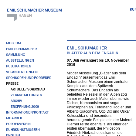
KU
MUSEUM
EMIL SCHUMACHER -
EMIL SCHUMACHER
BLÄTTER AUS DEM ENGADIN
SAMMLUNG
AUSSTELLUNGEN
07. Juli verlängert bis 10. November
2019
PUBLIKATIONEN
VERANSTALTUNGEN
Mit der Ausstellung „Blätter aus dem
Engadin“ präsentiert das Emil
SPONSOREN UND FÖRDERER
Schumacher Museum einen zentralen
PRESSE
Komplex aus dem Spätwerk
AKTUELL / VORSCHAU
Schumachers. Das Engadin als
beliebtes Reiseziel in den Alpen zog
VERANSTALTUNGEN
immer wieder auch Maler, ebenso wie
ARCHIV
Dichter, Komponisten und sogar
ERÖFFNUNG 2009
Philosophen an. Ferdinand Hodler und
Alberto Giacometti, Otto Dix und Oskar
INFORMATIONEN/KONTAKT
Kokoschka sind besonders
MITARBEIT
herausragende Beispiele in der Malerei.
FÖRDERVEREIN
Hierher reiste ebenfalls, als einer der
ersten überhaupt, der Philosoph
RUHRKUNSTMUSEEN
Friedrich Nietzsche, es kamen die
ENGLISH