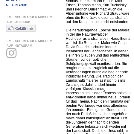
Schriftsteller Hermann Hesse, Max
NEDERLANDS
Frisch, Thomas Mann, Kurt Tucholsky
und Friedrich Dürrenmatt. Auch die
Alpensinfonie von Richard Strauß wäre
ohne die Eindrücke dieser Landschaft
auf den Komponisten nicht entstanden.
Die herausragende Epoche der Malerei,
in der die Naturgewalt der
Hochgebirgslandschaft ein Hauptthema
war, ist die Romantik. Maler wie Caspar
David Friedrich schufen innere
Idealbilder der Landschaften, in denen
sie ihren Glauben und das ehrfürchtige
Staunen vor der göttlichen
Schöpfungsgewalt manifestierten. Sie
reagierten damit zugleich auf die
Veränderungen durch die beginnende
Industrialisierung. Die Tradition der
Landschaftsmalerei lässt sich bis ins
Zwanzigste Jahrhundert hinein
verfolgen. Klassizismus,
Impressionismus oder Expressionismus
entwickelten dabei immer neue Formen
für das Thema. Nach den Traumata der
beiden Weltkriege war dies allerdings
jäh beendet. Eine ganze Generation –
der auch Emil Schumacher angehörte –
malte daher konsequent abstrakt. Erst
die Jüngeren der nachfolgenden
Generation befassten sich wieder mit
der Landschaft. Doch die Unschuld, mit