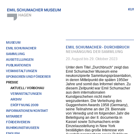
KU
MUSEUM
EMIL SCHUMACHER - DURCHBRUCH
EMIL SCHUMACHER
NEUHÄNGUNG DER SAMMLUNG
SAMMLUNG
20. August bis 29. Oktober 2023
AUSSTELLUNGEN
PUBLIKATIONEN
Unter dem Titel „Durchbruch“ zeigt das
VERANSTALTUNGEN
Emil Schumacher Museum eine
neukonzipierte Sammlungspräsentation,
SPONSOREN UND FÖRDERER
in deren Mittelpunkt die späten 1950er
PRESSE
Jahre und somit das Informel stehen. Zu
AKTUELL / VORSCHAU
diesem Zeitpunkt war Emil Schumacher
aus dem internationalen
VERANSTALTUNGEN
Kunstgeschehen nicht mehr
ARCHIV
wegzudenken. Die Verleihung des
ERÖFFNUNG 2009
Guggenheim Awards 1958 (Germany),
seine Teilnahme an der 29. Biennale
INFORMATIONEN/KONTAKT
von Venedig und im folgenden Jahr die
MITARBEIT
Beteiligung an der II. documenta in
Kassel sowie Schumachers erste
FÖRDERVEREIN
Einzelausstellung in New York
RUHRKUNSTMUSEEN
bestätigten das große Interesse von
ENGLISH