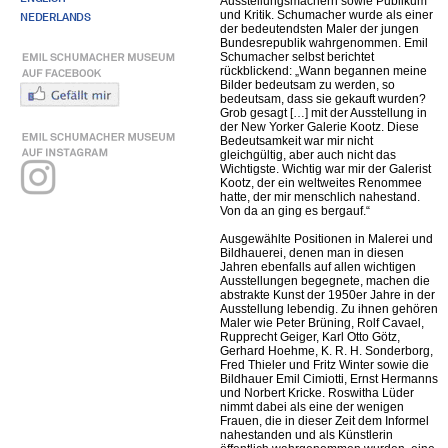
Ausstellungsmachern sowie Publikum
und Kritik. Schumacher wurde als einer
NEDERLANDS
der bedeutendsten Maler der jungen
Bundesrepublik wahrgenommen. Emil
Schumacher selbst berichtet
rückblickend: „Wann begannen meine
Bilder bedeutsam zu werden, so
bedeutsam, dass sie gekauft wurden?
Grob gesagt […] mit der Ausstellung in
der New Yorker Galerie Kootz. Diese
Bedeutsamkeit war mir nicht
gleichgültig, aber auch nicht das
Wichtigste. Wichtig war mir der Galerist
Kootz, der ein weltweites Renommee
hatte, der mir menschlich nahestand.
Von da an ging es bergauf.“
Ausgewählte Positionen in Malerei und
Bildhauerei, denen man in diesen
Jahren ebenfalls auf allen wichtigen
Ausstellungen begegnete, machen die
abstrakte Kunst der 1950er Jahre in der
Ausstellung lebendig. Zu ihnen gehören
Maler wie Peter Brüning, Rolf Cavael,
Rupprecht Geiger, Karl Otto Götz,
Gerhard Hoehme, K. R. H. Sonderborg,
Fred Thieler und Fritz Winter sowie die
Bildhauer Emil Cimiotti, Ernst Hermanns
und Norbert Kricke. Roswitha Lüder
nimmt dabei als eine der wenigen
Frauen, die in dieser Zeit dem Informel
nahestanden und als Künstlerin