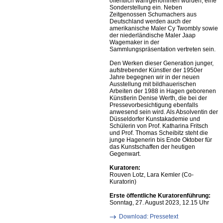
öffentlich wahrgenommen wurden, eine
Sonderstellung ein. Neben
Zeitgenossen Schumachers aus
Deutschland werden auch der
amerikanische Maler Cy Twombly sowie
der niederländische Maler Jaap
Wagemaker in der
Sammlungspräsentation vertreten sein.
Den Werken dieser Generation junger,
aufstrebender Künstler der 1950er
Jahre begegnen wir in der neuen
Ausstellung mit bildhauerischen
Arbeiten der 1988 in Hagen geborenen
Künstlerin Denise Werth, die bei der
Pressevorbesichtigung ebenfalls
anwesend sein wird. Als Absolventin der
Düsseldorfer Kunstakademie und
Schülerin von Prof. Katharina Fritsch
und Prof. Thomas Scheibitz steht die
junge Hagenerin bis Ende Oktober für
das Kunstschaffen der heutigen
Gegenwart.
Kuratoren:
Rouven Lotz, Lara Kemler (Co-
Kuratorin)
Erste öffentliche Kuratorenführung:
Sonntag, 27. August 2023, 12.15 Uhr
Download: Pressetext