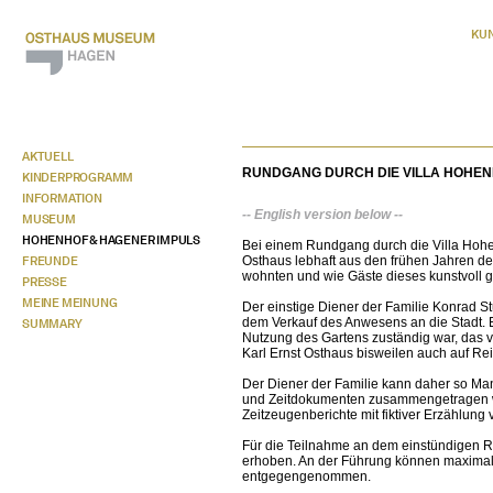
KU
AKTUELL
RUNDGANG DURCH DIE VILLA HOHEN
KINDERPROGRAMM
INFORMATION
-- English version below --
MUSEUM
HOHENHOF & HAGENER IMPULS
Bei einem Rundgang durch die Villa Hohe
FREUNDE
Osthaus lebhaft aus den frühen Jahren des 
wohnten und wie Gäste dieses kunstvoll g
PRESSE
MEINE MEINUNG
Der einstige Diener der Familie Konrad St
dem Verkauf des Anwesens an die Stadt. E
SUMMARY
Nutzung des Gartens zuständig war, das vo
Karl Ernst Osthaus bisweilen auch auf Rei
Der Diener der Familie kann daher so M
und Zeitdokumenten zusammengetragen wir
Zeitzeugenberichte mit fiktiver Erzählung 
Für die Teilnahme an dem einstündigen Run
erhoben. An der Führung können maximal
entgegengenommen.