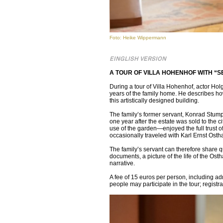
Foto: Heike Wippermann
EINGLISH VERSION
A TOUR OF VILLA HOHENHOF WITH “
During a tour of Villa Hohenhof, actor Holg
years of the family home. He describes ho
this artistically designed building.
The family’s former servant, Konrad Stum
one year after the estate was sold to the 
use of the garden—enjoyed the full trust o
occasionally traveled with Karl Ernst Ost
The family’s servant can therefore share 
documents, a picture of the life of the Ost
narrative.
A fee of 15 euros per person, including ad
people may participate in the tour; regis