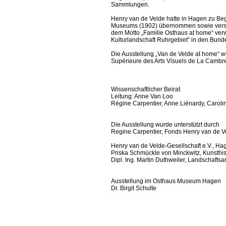
Sammlungen.
Henry van de Velde hatte in Hagen zu Beg
Museums (1902) übernommen sowie versch
dem Motto „Familie Osthaus at home“ verwe
Kulturlandschaft Ruhrgebiet“ in den Bund
Die Ausstellung „Van de Velde at home“ wu
Supérieure des Arts Visuels de La Cambre.
Wissenschaftlicher Beirat
Leitung: Anne Van Loo
Régine Carpentier, Anne Liénardy, Caroli
Die Ausstellung wurde unterstützt durch
Regine Carpentier, Fonds Henry van de V
Henry van de Velde-Gesellschaft e.V., Ha
Priska Schmückle von Minckwitz, Kunsthisto
Dipl. Ing. Martin Duthweiler, Landschaftsar
Ausstellung im Osthaus Museum Hagen
Dr. Birgit Schulte